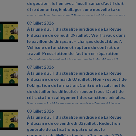
2026
- 544 du 25 juin 2026, JO du 27
-
de gestion : le lien avec l’insuffisance d’actif doit
https://www.economie.gouv.fr/dgccrf/actualites
-
être démontré, Emballages : une nouvelle taxe
dgccrf/renovation
- energetique
- le
- gerant
-
pour les boulangeries ? Sources et références par
dune
- societe
- aux
- pratiques
- frauduleuses
-
ordre d’apparition à l’écran :
- Communiqué de
09 juillet 2026
condamne
- une
- peine
- de
- prison
- ferme
presse du ministère de l’Économie du 30 juin
À la une du JT d’actualité juridique de La Revue
2026, n° 850
- https://www.proconnect.gouv.fr/
-
Fiduciaire de ce jeudi 09 juillet : Vie Travaux dans
Cass. soc. 24 juin 2026, n° 24
- 22792 FSB
le pavillon du dirigeant = charges déductibles ?,
Véhicule de fonction et rupture du contrat de
travail, Prescription de l'action en réparation
d'un abus de majorité : quel point de départ ?
Sources et références par ordre d’apparition à
07 juillet 2026
l’écran :
- CAA Versailles n° 24VE01416 du 4 juin
À la une du JT d’actualité juridique de La Revue
2026
- Cass. soc., 3 juin 2026, n° 25
- 11373 FSD (3e
Fiduciaire de ce mardi 07 juillet : Non
- respect de
moyen)
- Cass. com., 6 mai 2026, n° 25
- 11498
l'obligation de formation, Contrôle fiscal : inutile
de détailler les difficultés rencontrées, Droit de
rétractation : allègement des sanctions pénales.
Sources et références par ordre d’apparition à
l’écran :
- Réponse ministérielle Aviragnet n° 4213,
03 juillet 2026
JO Assemblée nationale du 12 mai 2026
- Cass.
À la une du JT d’actualité juridique de La Revue
com. 17 juin 2026 n° 25
- 13855
- www.travail
-
Fiduciaire de ce vendredi 03 juillet : Réduction
emploi.gouv.fr, fiche « L’activité partielle » (version
générale de cotisations patronales : le
au 25 juin 2026)
paramètre du SMIC est gelé au 1er janvier 2026,