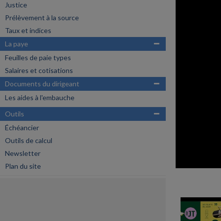
Justice
Prélèvement à la source
Taux et indices
La paye
Feuilles de paie types
Salaires et cotisations
Documents du dirigeant
Les aides à l'embauche
Outils
Échéancier
Outils de calcul
Newsletter
Plan du site
ARCHIVES