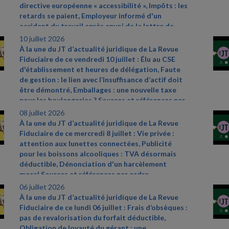
directive européenne « accessibilité », Impôts : les
retards se paient, Employeur informé d'un
accident du travail après envoi de la lettre de
licenciement. Sources et références par ordre
10 juillet 2026
d’apparition à l’écran :
-
À la une du JT d’actualité juridique de La Revue
https://www.economie.gouv.fr/dgccrf/actualites
-
Fiduciaire de ce vendredi 10 juillet : Élu au CSE
dgccrf/accessibilite
- un
- apres
- lentree
- en
-
d'établissement et heures de délégation, Faute
vigueur
- de
- la
- directive
- europeenne
- bilan
-
de gestion : le lien avec l’insuffisance d’actif doit
de
- laction
- de
- la
- dgccrf
- Fiche pratique
être démontré, Emballages : une nouvelle taxe
Bercy infos Particuliers du 18 juin 2026
- Cass.
pour les boulangeries ? Sources et références par
soc. 3 juin 2026, n° 25
- 12335 D
ordre d’apparition à l’écran :
- Cass. soc. 28 mai
08 juillet 2026
2026, n° 24
- 17361 FSB
- Cass. com., 20 mai 2026,
À la une du JT d’actualité juridique de La Revue
n° 25
- 14635
- Réponse ministérielle Allisio n°
Fiduciaire de ce mercredi 8 juillet : Vie privée :
5572, JO Assemblée nationale du 9 juin 2026
attention aux lunettes connectées, Publicité
pour les boissons alcooliques : TVA désormais
déductible, Dénonciation d'un harcèlement
moral Sources et références par ordre
d’apparition à l’écran :
- Actualités de la CNIL du
06 juillet 2026
11 mai 2026 – « Les lunettes connectées : la CNIL
À la une du JT d’actualité juridique de La Revue
appelle à la vigilance »
- Actualité BOI du 17 juin
Fiduciaire de ce lundi 06 juillet : Frais d’obsèques :
2026
- Cass. soc. 10 juin 2026, n° 24
- 20871 D
pas de revalorisation du forfait déductible,
Obligation de loyauté du gérant : une