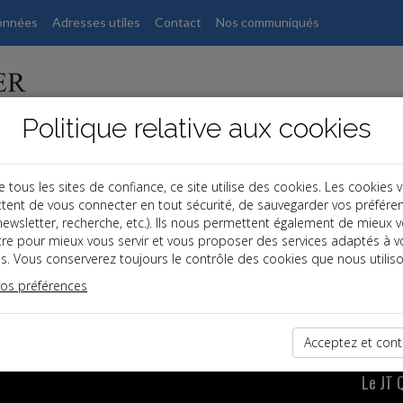
onnées
Adresses utiles
Contact
Nos communiqués
Politique relative aux cookies
ous les sites de confiance, ce site utilise des cookies. Les cookies 
tent de vous connecter en tout sécurité, de sauvegarder vos préfére
, newsletter, recherche, etc.). Ils nous permettent également de mieux 
tre pour mieux vous servir et vous proposer des services adaptés à v
ute l'actualité juridique en vidéo avec le JT Quotidie
s. Vous conserverez toujours le contrôle des cookies que nous utiliso
vos préférences
rf.com
Acceptez et cont
Le JT 