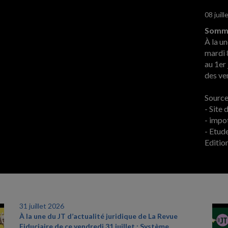
08 juil
Somma
À la un
mardi 8
au 1er
des ve
Sources
- Site
- impo
- Etud
Editio
31 juillet 2026
À la une du JT d’actualité juridique de La Revue
Fiduciaire de ce vendredi 31 juillet : Système