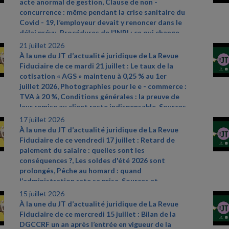
acte anormal de gestion, Clause de non
-
(article 3)
- Décret n° 2026
- 591 du 3 juillet 2026
concurrence : même pendant la crise sanitaire du
relatif au deuxième dispositif d'aides
Covid
- 19, l’employeur devait y renoncer dans le
exceptionnelles attribuées aux entreprises de
délai prévu, Procédures de l’INPI : ce qui change
transport public routier
depuis le 2 juillet 2026. Sources et références par
21 juillet 2026
https://www.legifrance.gouv.fr/jorf/id/JORFTEXT0000543869
ordre d’apparition à l’écran :
- CAA Bordeaux n°
À la une du JT d’actualité juridique de La Revue
- Cass. soc. 17 juin 2026, n° 25
- 13725 D
24BX01031 du 21 mai 2026
- Cass. soc. 1er juillet
Fiduciaire de ce mardi 21 juillet : Le taux de la
2026, n° 25
- 10960 FSB
- décret n° 2026
- 576 du
cotisation « AGS » maintenu à 0,25 % au 1er
30 juin 2026 portant diverses mesures
juillet 2026, Photographies pour le e
- commerce :
d'harmonisation, de simplification et de
TVA à 20 %, Conditions générales : la preuve de
modernisation des procédures de l'Institut
leur remise au client reste indispensable. Sources
national de la propriété industrielle – actualité
et références par ordre d’apparition à l’écran :
-
17 juillet 2026
INPI du 1er juillet 2026
https://www.ags
- garantie
- salaires.org/a
- la
-
À la une du JT d’actualité juridique de La Revue
une/chiffres
- cles
- CAA Versailles n° 24VE00166
Fiduciaire de ce vendredi 17 juillet : Retard de
du 4 juin 2026
- Cass. com. 17 juin 2026, n°24
-
paiement du salaire : quelles sont les
22736
conséquences ?, Les soldes d'été 2026 sont
prolongés, Pêche au homard : quand
l’administration rate sa prise. Sources et
références par ordre d’apparition à l’écran :
-
15 juillet 2026
Cass. soc. 17 juin 2026, n° 24
- 18286 FD
- Article L.
À la une du JT d’actualité juridique de La Revue
310
- 3 du code de commerce et arrêté du 27 mai
Fiduciaire de ce mercredi 15 juillet : Bilan de la
2019
- CAA Nantes n° 25NT01912 du 23 juin 2026
DGCCRF un an après l’entrée en vigueur de la