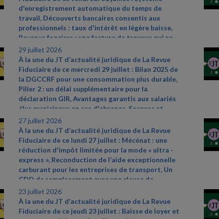
d'enregistrement automatique du temps de
travail, Découverts bancaires consentis aux
professionnels : taux d'intérêt en légère baisse,
Revenus fonciers : une facture de travaux qui ne
convainc pas. Sources et références par ordre
29 juillet 2026
d’apparition à l’écran :
- CAA Marseille n°
À la une du JT d’actualité juridique de La Revue
24MA03292 du 28 mai 2026
- Cass. soc. 8 juillet
Fiduciaire de ce mercredi 29 juillet : Bilan 2025 de
2026, n° 24
- 17481 D
- Cass civ., 3e ch., 11 juin
la DGCCRF pour une consommation plus durable,
2026, n° 24
- 19326
- Cass. soc. 17 juin 2026, n° 24
-
Pilier 2 : un délai supplémentaire pour la
21533 FD
- Avis relatif à l'application des articles
déclaration GIR, Avantages garantis aux salariés
L. 314
- 6 du code de la consommation et L. 313
- 5
élus municipaux en cas d'absence. Sources et
- 1 du code monétaire et financier concernant
références par ordre d’apparition à l’écran :
-
27 juillet 2026
l'usure du 26 juin 2026, JO du 28, texte 53
- CAA
https://www.economie.gouv.fr/dgccrf/actualites
-
À la une du JT d’actualité juridique de La Revue
Lyon n° 25LY02478 du 30 juin 2026
dgccrf/bilan
- 2025
- de
- la
- dgccrf
- pour
- une
-
Fiduciaire de ce lundi 27 juillet : Mécénat : une
consommation
- plus
- durable
- des
- avancees
-
réduction d'impôt limitée pour la mode « ultra
-
concretes
- au
- service
- des
- consommateurs
-
express », Reconduction de l’aide exceptionnelle
et
- de
- la
- Communiqué de presse du
carburant pour les entreprises de transport, Un
Gouvernement du 8 juillet 2026, n° 887
- Décret
CDD de remplacement avec une clause de
2026
- 544 du 25 juin 2026, JO du 27
rupture anticipée est un CDI. Sources et
23 juillet 2026
références par ordre d’apparition à l’écran :
- Loi
À la une du JT d’actualité juridique de La Revue
n° 2026
- 602 du 8 juillet 2026 visant à réduire
Fiduciaire de ce jeudi 23 juillet : Baisse de loyer et
l'impact environnemental de l'industrie textile