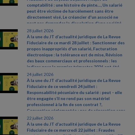
comptabilité : une histoire de pinte…, Un salarié
peut être victime de harcèlement sans être
directement visé, Le créancier d'un associé ne
peut pas demander la dissolution d’une société
pour justes motifs. Sources et références par
28 juillet 2026
ordre d’apparition à l’écran :
- CAA Marseille n°
À la une du JT d’actualité juridique de La Revue
24MA03292 du 28 mai 2026
- Cass. soc. 8 juillet
Fiduciaire de ce mardi 28 juillet : Sanctionner des
2026, n° 24
- 17481 D
- Cass civ., 3e ch., 11 juin
propos inappropriés d'un salarié, Facturation
2026, n° 24
- 19326
électronique : la tolérance est de mise, Révision
des baux commerciaux et professionnels : les
indices pour le premier trimestre 2026 ont été
publiés. Sources et références par ordre
24 juillet 2026
d’apparition à l’écran :
- Cass. soc. 8 juillet 2026,
À la une du JT d’actualité juridique de La Revue
n° 24
- 22696 D
- Communiqué de presse du
Fiduciaire de ce vendredi 24 juillet :
ministère de l’Action et des Comptes publics du
Responsabilité pécuniaire du salarié : peut
- elle
11 juillet 2026, n° 898
-
être engagée s’il ne rend pas son matériel
https://www.insee.fr/fr/statistiques/9009677 ;
professionnel à la fin de son contrat ?,
https://www.insee.fr/fr/statistiques/9009681 ;
Convention réglementée : pas de réparation sans
https://www.insee.fr/fr/statistiques/9009670
préjudice démontré, Plus
- value immobilière : une
22 juillet 2026
exonération pas systématique. Sources et
À la une du JT d’actualité juridique de La Revue
références par ordre d’apparition à l’écran :
-
Fiduciaire de ce mercredi 22 juillet : Fraudes
Cass. soc. 24 juin 2026, n° 24
- 19577 D
- Cass.