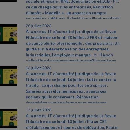
sociale et fiscale : RNE, domiciliation et LCB
- FT,
com., 17 juin 2026, n°25
- 13855
- CAA Versailles
ce qui change pour les entreprises, Réduction
n° 24VE00969 du 4 juin 2026
d'impôt « Madelin » : un apport en compte
courant ne suffit pas, Salarié travaillant pendant
un arrêt maladie à son initiative : pas de droit à
20 juillet 2026
15
réparation automatique. Sources et références
À la une du JT d’actualité juridique de La Revue
par ordre d’apparition à l’écran :
- Loi 2026
- 534,
Fiduciaire de ce lundi 20 juillet : ZFRR et maison
du 25 juin 2026, JO du 26
- CAA Paris n°
de santé pluriprofessionnelle : des précisions, Un
24PA00639 du 29 mai 2026
- Cass. soc. 1er juillet
guide sur la décarbonation des entreprises
2026, n° 25
- 15732 FSB
industrielles, L’employeur manque
- t
- il à son
obligation de reclassement lorsqu'il recrute en
CDD après un licenciement économique ? Sources
16 juillet 2026
et références par ordre d’apparition à l’écran :
-
À la une du JT d’actualité juridique de La Revue
Réponse ministérielle Maurey n°07618, JO Sénat
Fiduciaire de ce jeudi 16 juillet : Lutte contre la
du 14 mai 2026
- Guide pratique pour les
fraude : ce qui change pour les entreprises,
dirigeants de TPE, PME et ETI industrielles : 5
Salariés aussi élus municipaux : avantages
étapes clés pour engager et réussir votre
sociaux qu'ils conservent, Rénovation
décarbonation et votre électrification
- Cass.
énergétique : prison ferme pour un gérant
soc. 24 juin 2026, n° 25
- 11109 D
coupable de pratiques frauduleuses. Sources et
13 juillet 2026
références par ordre d’apparition à l’écran :
- Loi
À la une du JT d’actualité juridique de La Revue
n° 2026
- 534 du 25 juin 2026 relative à la lutte
Fiduciaire de ce lundi 13 juillet : Élu au CSE
contre les fraudes sociales et fiscales
- Décret
d'établissement et heures de délégation, Faute