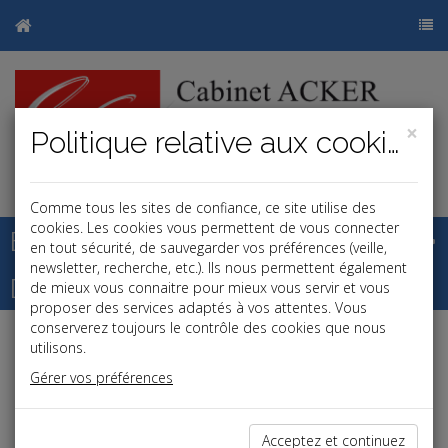
×
Politique relative aux cookies
j
b
Comme tous les sites de confiance, ce site utilise des
cookies. Les cookies vous permettent de vous connecter
Base documentaire
en tout sécurité, de sauvegarder vos préférences (veille,
newsletter, recherche, etc.). Ils nous permettent également
Dépêches
de mieux vous connaitre pour mieux vous servir et vous
proposer des services adaptés à vos attentes. Vous
conserverez toujours le contrôle des cookies que nous
j
a
b
utilisons.
Vie des affaires
Gérer vos préférences
Date: 2023-07-21
RÉSIDENCE PRINCIPALE DE L'ENTREPRENEUR EN
Acceptez et continuez