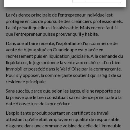
FAILLITE
La résidence principale de l'entrepreneur individuel est
protégée en cas de poursuite des créanciers professionnels.
La loi prévoit qu'elle est insaisissable. Mais encore faut-il
que l'entrepreneur puisse prouver qu'il y habite.
Dans une affaire récente, l'exploitante d'un commerce de
vente de bijoux situé en Guadeloupe est placée en
redressement puis en liquidation judiciaire. À la demande du
liquidateur, le juge ordonne la vente aux enchères d'un bien
immobilier possédé dans le Val d'Oise par la commerçante.
Pour s'y opposer, la commerçante soutient qu'il s'agit de sa
résidence principale.
Sans succès, parce que, selon les juges, elle ne rapporte pas
la preuve que le bien constituait sa résidence principale à la
date d'ouverture de la procédure.
L'exploitante produit pourtant un certificat de travail
attestant qu'elle était employée en qualité de responsable
d'agence dans une commune voisine de celle de l'immeuble