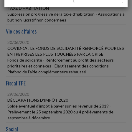
30/06/2020
TAXE D'HABITATION
Suppression progressive de la taxe d'habitation - Associations à
but non lucratif non concernées
Vie des affaires
30/06/2020
COVID-19 : LE FONDS DE SOLIDARITÉ RENFORCÉ POUR LES
ENTREPRISES LES PLUS TOUCHÉES PAR LA CRISE
Fonds de solidarité - Renforcement au profit des secteurs
prioritaires et connexes - Élargissement des conditions -
Plafond de l'aide complémentaire rehaussé
Fiscal TPE
29/06/2020
DÉCLARATIONS D'IMPÔT 2020
Solde éventuel d'impôt à payer sur les revenus de 2019 -
Prélèvement le 25 septembre 2020 ou 4 prélèvements de
septembre à décembre
Social