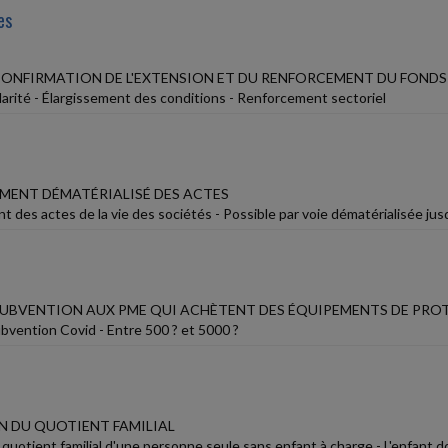
es
 CONFIRMATION DE L'EXTENSION ET DU RENFORCEMENT DU FONDS
darité - Élargissement des conditions - Renforcement sectoriel
MENT DÉMATÉRIALISÉ DES ACTES
 des actes de la vie des sociétés - Possible par voie dématérialisée jusq
 SUBVENTION AUX PME QUI ACHÈTENT DES ÉQUIPEMENTS DE PR
vention Covid - Entre 500 ? et 5000 ?
 DU QUOTIENT FAMILIAL
quotient familial d'une personne seule sans enfant à charge - L'enfant d