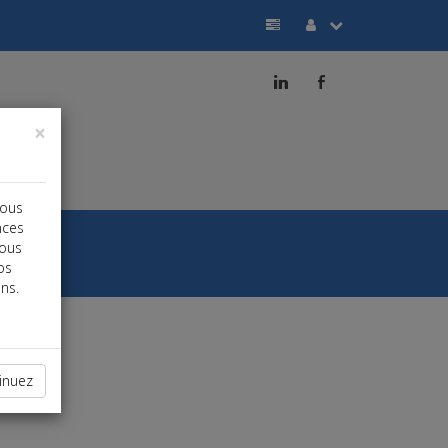
j
b
×
vous
nces
vous
os
ns.
inuez