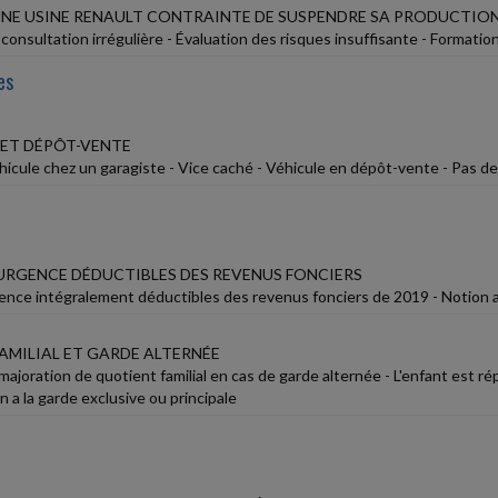
 UNE USINE RENAULT CONTRAINTE DE SUSPENDRE SA PRODUCTIO
onsultation irrégulière - Évaluation des risques insuffisante - Formatio
es
 ET DÉPÔT-VENTE
hicule chez un garagiste - Vice caché - Véhicule en dépôt-vente - Pas d
URGENCE DÉDUCTIBLES DES REVENUS FONCIERS
ence intégralement déductibles des revenus fonciers de 2019 - Notion a
AMILIAL ET GARDE ALTERNÉE
majoration de quotient familial en cas de garde alternée - L'enfant est r
 en a la garde exclusive ou principale