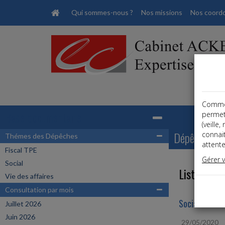
Qui sommes-nous ?
Nos missions
Nos coord
Comme t
Base documentaire
permet
(veille
Dépêches
connai
Thémes des Dépêches
attente
Fiscal TPE
Gérer 
Social
Liste des 
Vie des affaires
Consultation par mois
Social
Juillet 2026
Juin 2026
29/05/2020