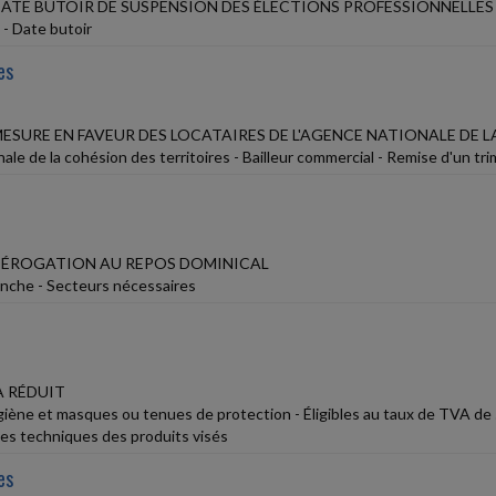
 DATE BUTOIR DE SUSPENSION DES ÉLECTIONS PROFESSIONNELLES
 - Date butoir
es
MESURE EN FAVEUR DES LOCATAIRES DE L'AGENCE NATIONALE DE 
le de la cohésion des territoires - Bailleur commercial - Remise d'un tr
 DÉROGATION AU REPOS DOMINICAL
manche - Secteurs nécessaires
A RÉDUIT
giène et masques ou tenues de protection - Éligibles au taux de TVA de
ues techniques des produits visés
es