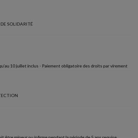
 DE SOLIDARITÉ
u'au 10 juillet inclus - Paiement obligatoire des droits par virement
OTECTION
oit être mineur ou infirme pendant la période de 5 ans requise