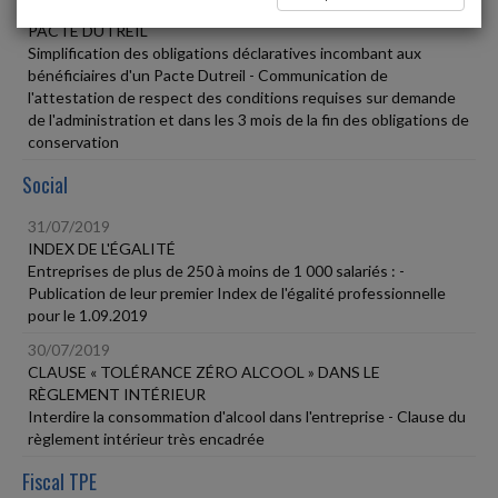
31/07/2019
PACTE DUTREIL
Simplification des obligations déclaratives incombant aux
bénéficiaires d'un Pacte Dutreil - Communication de
l'attestation de respect des conditions requises sur demande
de l'administration et dans les 3 mois de la fin des obligations de
conservation
Social
31/07/2019
INDEX DE L'ÉGALITÉ
Entreprises de plus de 250 à moins de 1 000 salariés : -
Publication de leur premier Index de l'égalité professionnelle
pour le 1.09.2019
30/07/2019
CLAUSE « TOLÉRANCE ZÉRO ALCOOL » DANS LE
RÈGLEMENT INTÉRIEUR
Interdire la consommation d'alcool dans l'entreprise - Clause du
règlement intérieur très encadrée
Fiscal TPE