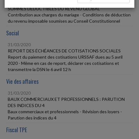
31/03/2020
SOMMES DÉDUCTIBLES DU REVENU GLOBAL
Contribution aux charges du mariage - Conditions de déduction
du revenu imposable soumises au Conseil Constitutionnel
Social
31/03/2020
REPORT DES ÉCHÉANCES DE COTISATIONS SOCIALES
Report du paiement des cotisations URSSAF dues au 5 avril
2020 - Même en cas de report, déclarer ces cotisations et
transmettre la DSN le 6 avril 12 h
Vie des affaires
31/03/2020
BAUX COMMERCIAUX ET PROFESSIONNELS : PARUTION
DES INDICES DU 4
Baux commerciaux et professionnels - Révision des loyers -
Parution des indices du 4
Fiscal TPE