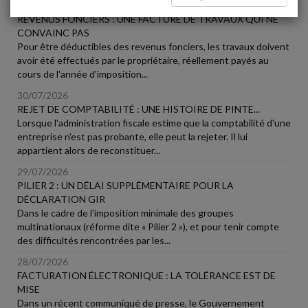
31/07/2026
REVENUS FONCIERS : UNE FACTURE DE TRAVAUX QUI NE
CONVAINC PAS
Pour être déductibles des revenus fonciers, les travaux doivent
avoir été effectués par le propriétaire, réellement payés au
cours de l'année d'imposition...
30/07/2026
REJET DE COMPTABILITÉ : UNE HISTOIRE DE PINTE...
Lorsque l'administration fiscale estime que la comptabilité d'une
entreprise n'est pas probante, elle peut la rejeter. Il lui
appartient alors de reconstituer...
29/07/2026
PILIER 2 : UN DÉLAI SUPPLÉMENTAIRE POUR LA
DÉCLARATION GIR
Dans le cadre de l'imposition minimale des groupes
multinationaux (réforme dite « Pilier 2 »), et pour tenir compte
des difficultés rencontrées par les...
28/07/2026
FACTURATION ÉLECTRONIQUE : LA TOLÉRANCE EST DE
MISE
Dans un récent communiqué de presse, le Gouvernement