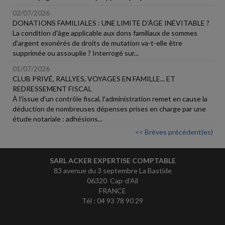
02/07/2026
DONATIONS FAMILIALES : UNE LIMITE D'ÂGE INÉVITABLE ?
La condition d'âge applicable aux dons familiaux de sommes
d'argent exonérés de droits de mutation va-t-elle être
supprimée ou assouplie ? Interrogé sur...
01/07/2026
CLUB PRIVÉ, RALLYES, VOYAGES EN FAMILLE... ET
REDRESSEMENT FISCAL
À l'issue d'un contrôle fiscal, l'administration remet en cause la
déduction de nombreuses dépenses prises en charge par une
étude notariale : adhésions...
<< Brèves précédent(es)
SARL ACKER EXPERTISE COMPTABLE
83 avenue du 3 septembre La Bastide
06320 Cap-d'Ail
FRANCE
Tél : 04 93 78 90 29