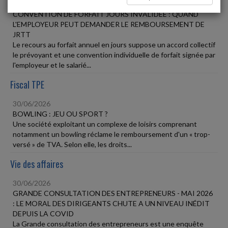
30/06/2026
CONVENTION DE FORFAIT JOURS INVALIDÉE : QUAND
L'EMPLOYEUR PEUT DEMANDER LE REMBOURSEMENT DE
JRTT
Le recours au forfait annuel en jours suppose un accord collectif
le prévoyant et une convention individuelle de forfait signée par
l'employeur et le salarié...
Fiscal TPE
30/06/2026
BOWLING : JEU OU SPORT ?
Une société exploitant un complexe de loisirs comprenant
notamment un bowling réclame le remboursement d'un « trop-
versé » de TVA. Selon elle, les droits...
Vie des affaires
30/06/2026
GRANDE CONSULTATION DES ENTREPRENEURS - MAI 2026
: LE MORAL DES DIRIGEANTS CHUTE A UN NIVEAU INÉDIT
DEPUIS LA COVID
La Grande consultation des entrepreneurs est une enquête