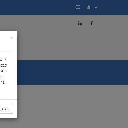
j
b
×
vous
nces
vous
os
ns.
inuez