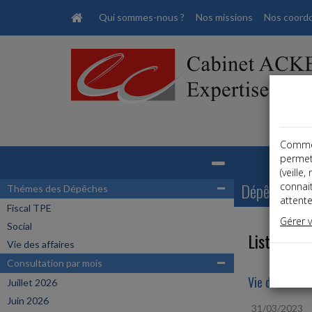
Qui sommes-nous ?
Nos missions
Nos coord
Comme t
Base documentaire
permet
(veille
Dépêches
connai
Thémes des Dépêches
attente
Fiscal TPE
Gérer 
Social
Liste des 
Vie des affaires
Consultation par mois
Vie des affair
Juillet 2026
Juin 2026
31/03/2023