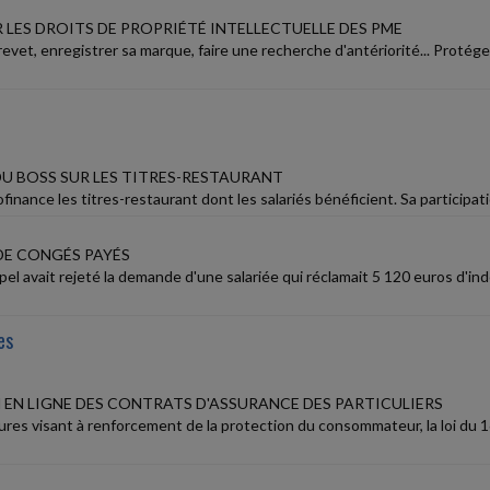
 LES DROITS DE PROPRIÉTÉ INTELLECTUELLE DES PME
vet, enregistrer sa marque, faire une recherche d'antériorité... Protége
DU BOSS SUR LES TITRES-RESTAURANT
finance les titres-restaurant dont les salariés bénéficient. Sa participat
DE CONGÉS PAYÉS
pel avait rejeté la demande d'une salariée qui réclamait 5 120 euros d'
es
N EN LIGNE DES CONTRATS D'ASSURANCE DES PARTICULIERS
res visant à renforcement de la protection du consommateur, la loi du 16 a