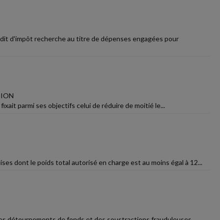
rédit d'impôt recherche au titre de dépenses engagées pour
TION
 fixait parmi ses objectifs celui de réduire de moitié le...
ses dont le poids total autorisé en charge est au moins égal à 12...
is des détournements de fonds et des soustractions frauduleuses.