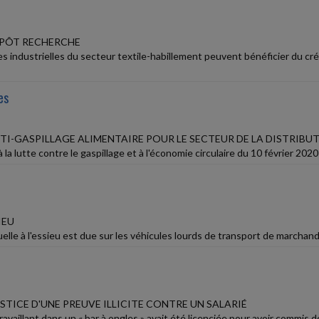
MPÔT RECHERCHE
es industrielles du secteur textile-habillement peuvent bénéficier du c
es
NTI-GASPILLAGE ALIMENTAIRE POUR LE SECTEUR DE LA DISTRIBU
 à la lutte contre le gaspillage et à l'économie circulaire du 10 février 2020
IEU
lle à l'essieu est due sur les véhicules lourds de transport de marchandi
STICE D'UNE PREUVE ILLICITE CONTRE UN SALARIÉ
travaillant dans un « bar à ongles » avait été licenciée pour avoir comm