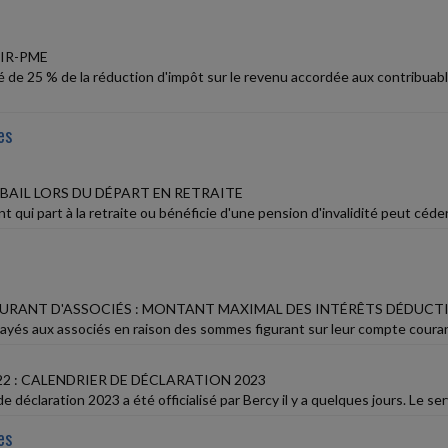
IR-PME
ié de 25 % de la réduction d'impôt sur le revenu accordée aux contribua
es
BAIL LORS DU DÉPART EN RETRAITE
qui part à la retraite ou bénéficie d'une pension d'invalidité peut céder s
RANT D'ASSOCIÉS : MONTANT MAXIMAL DES INTÉRÊTS DÉDUCTI
ayés aux associés en raison des sommes figurant sur leur compte courant 
2 : CALENDRIER DE DÉCLARATION 2023
e déclaration 2023 a été officialisé par Bercy il y a quelques jours. Le serv
es